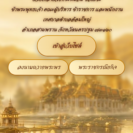
ข้าพระพุทธเจ้า คณะผู้บริหาร ข้าราชการ และพนักงาน
เทศบาลตำบลอ้อมใหญ่
อำเภอสามพราน จังหวัดนครปฐม ๗๓๑๖๐
เข้าสู่เว็บไซต์
ลงนามถวายพระพร
พระราชกรณียกิจ