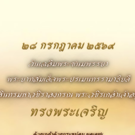
๒๘ กรกฎาคม ๒๕๖๙
วันเฉลิมพระชนมพรรษา
พระบาทสมเด็จพระปรเมนทรรามาธิบดี
สินทรมหาวชิราลงกรณ พระวชิรเกล้าเจ้าอยู
ทรงพระเจริญ
ด้วยเกล้าด้วยกระหม่อม ขอเดชะ